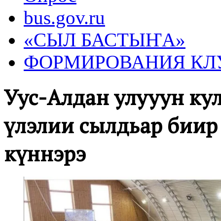
bus.gov.ru
«СЫЛ БАСТЫҤА»
ФОРМИРОВАНИЯ КЛ
Уус-Алдан улууһун ку
үлэлии сылдьар биир
күннэрэ