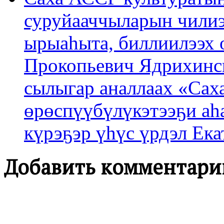
суруйааччыларын чилиэ
ырыаһыта, биллиилээх
Прокопьевич Ядрихинск
сылыгар аналлаах «Сах
өрөспүүбүлүкэтээҕи аһ
күрэҕэр үһүс үрдэл Ека
Добавить комментари