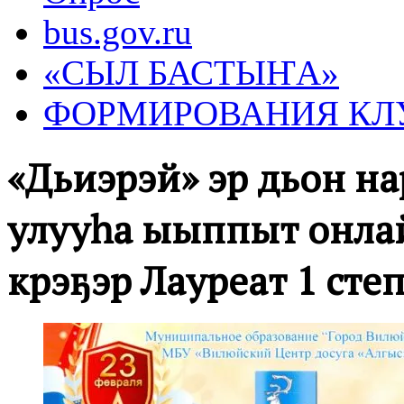
bus.gov.ru
«СЫЛ БАСТЫҤА»
ФОРМИРОВАНИЯ КЛ
«Дьиэрэй» эр дьон нар
улууһа ыыппыт онла
күрэҕэр Лауреат 1 сте