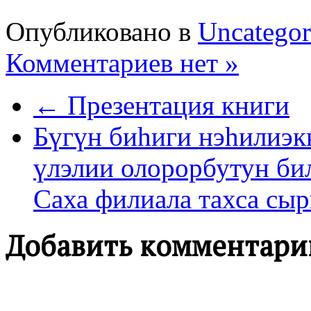
Опубликовано в
Uncategor
Комментариев нет »
← Презентация книги
Бүгүн биһиги нэһилиэкк
үлэлии олорорбутун би
Саха филиала тахса сы
Добавить комментари