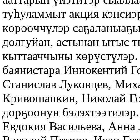
туһуламмыт акция кэнсиэр
көрөөччүлэр саҕаланыаҕы
долгуйан, астынан ытыс 
кыттааччыны көрүстүлэр.
баянистара Иннокентий Го
Станислав Луковцев, Мих
Кривошапкин, Николай Го
дорҕоонун бэлэхтээтилэр.
Евдокия Васильева, Анна 