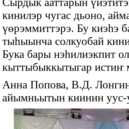
Сырдык ааттарын үйэтит
кинилэр чугас дьоно, айм
үөрэммиттэрэ. Бу киэһэ б
тыһыынча солкуобай кини
Бука бары нэһилиэкпит ол
кыттыбыккытыгар истиҥ 
Анна Попова, В.Д. Лонги
айымньытын киинин уус-у