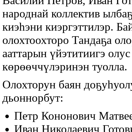
Василий Петров, Иван Гот
народнай коллектив ылба
киэһэни киэргэттилэр. Ба
олохтоохторо Тандаҕа ол
ааттарын үйэтитиигэ олус
көрөөччүлэринэн туолла.
Олохторун баян доҕуһуол
дьоннорбут:
Петр Кононович Матве
Иван Николаевич Готов