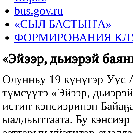
bus.gov.ru
«СЫЛ БАСТЫҤА»
ФОРМИРОВАНИЯ КЛ
«Эйээр, дьиэрэй бая
Олунньу 19 күнүгэр Уус 
түмсүүтэ «Эйээр, дьиэрэй
истиҥ кэнсиэринэн Байаҕ
ыалдьыттаата. Бу кэнсиэр
ааттарын үйэтитэр сыалл