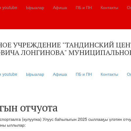
я youtube
Ырыалар
Афиша
ПБ и ПН
Контакты
О
Е УЧРЕЖДЕНИЕ "ТАНДИНСКИЙ ЦЕНТ
ВИЧА ЛОНГИНОВА" МУНИЦИПАЛЬНОГ
я youtube
Ырыалар
Афиша
ПБ и ПН
Контакты
О
гын отчуота
н спортзалга (кулуупка) Улуус баһылыгын 2025 сыллааҕы үлэтин отч
ыны ыллылар: