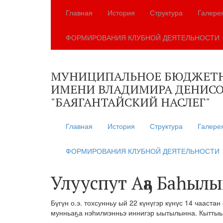
Главная
История
Структура
Галере
ФОРМИРОВАНИЯ КЛУБНОЙ ДЕЯТЕЛЬНОСТИ
МУНИЦИПАЛЬНОЕ БЮДЖЕТНО
ИМЕНИ ВЛАДИМИРА ДЕНИСО
"БАЯГАНТАЙСКИЙ НАСЛЕГ"
Главная
История
Структура
Галере
ФОРМИРОВАНИЯ КЛУБНОЙ ДЕЯТЕЛЬНОСТИ
Улууспут Аҕа Баһылы
Бүгүн о.э. тохсунньу ый 22 күнүгэр күнүс 14 чааста
мунньаҕа нэһилиэнньэ иннигэр ыытылынна. Кытты