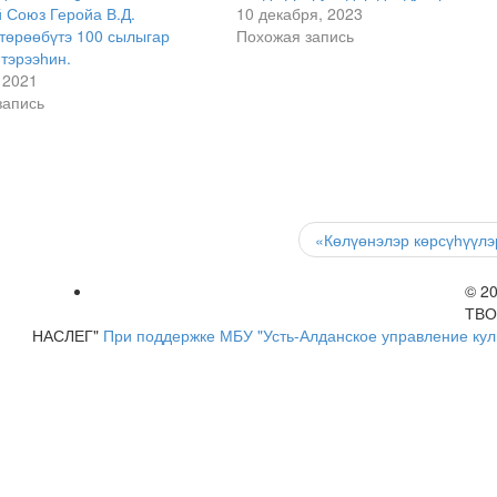
 Союз Геройа В.Д.
10 декабря, 2023
төрөөбүтэ 100 сылыгар
Похожая запись
тэрээһин.
 2021
запись
«Көлүөнэлэр көрсүһүүл
© 2
ТВО
НАСЛЕГ"
При поддержке МБУ "Усть-Алданское управление кул