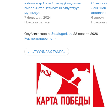
нэһилиэгэр Саха Өрөспүүбүлүкэтин
Советскай
бырабыыталыстыбатын отчуоттуур
Лонгинов 
мунньаҕа
аналлаах 
7 февраля, 2024
6 апреля,
Похожая запись
Похожая 
Опубликовано в
Uncategorized
22 января 2026
Комментариев нет »
← «TYYNNAAX TANDA»