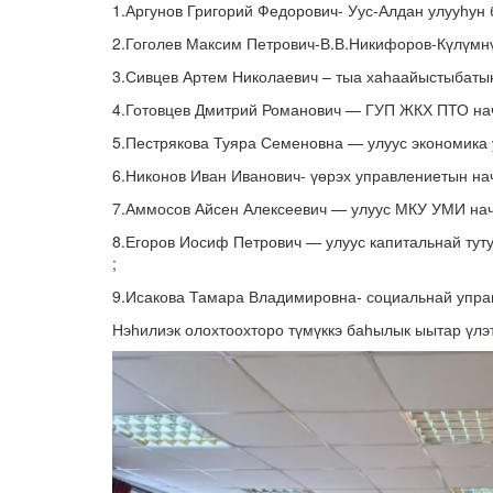
1.Аргунов Григорий Федорович- Уус-Алдан улууһун
2.Гоголев Максим Петрович-В.В.Никифоров-Күлүмнү
3.Сивцев Артем Николаевич – тыа хаһаайыстыбаты
4.Готовцев Дмитрий Романович — ГУП ЖКХ ПТО на
5.Пестрякова Туяра Семеновна — улуус экономика
6.Никонов Иван Иванович- үөрэх управлениетын на
7.Аммосов Айсен Алексеевич — улуус МКУ УМИ нач
8.Егоров Иосиф Петрович — улуус капитальнай тут
;
9.Исакова Тамара Владимировна- социальнай управ
Нэһилиэк олохтоохторо түмүккэ баһылык ыытар үлэ