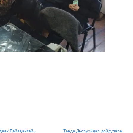
йдаах Байаҕантай»
Танда Дьоруойдар дойдулара