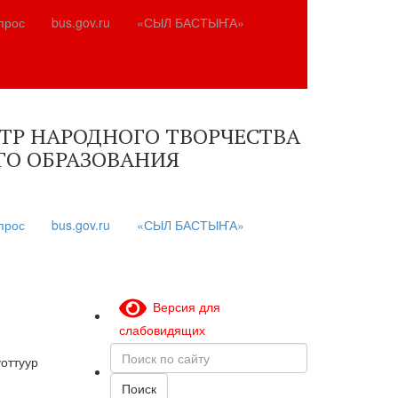
прос
bus.gov.ru
«СЫЛ БАСТЫҤА»
Р НАРОДНОГО ТВОРЧЕСТВА
О ОБРАЗОВАНИЯ
прос
bus.gov.ru
«СЫЛ БАСТЫҤА»
Версия для
слабовидящих
Поиск
уоттуур
по
сайту
Поиск