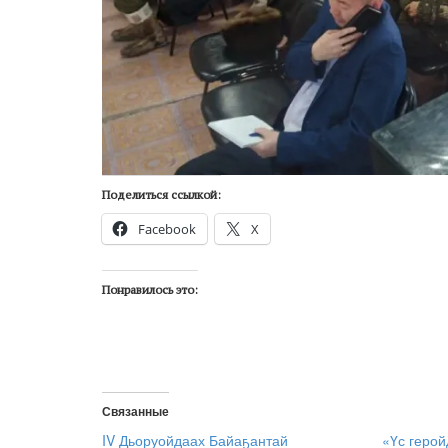
Поделиться ссылкой:
Facebook
X
Понравилось это:
Связанные
IV Дьоруойдаах Байаҕантай
«Үс геро