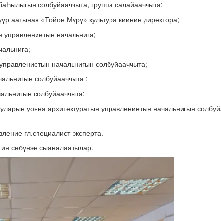
 баҺылыгын солбуйааччыта, группа салайааччыта;
үр аатынан «Тойон Мүрү» культура киинин директора;
н управлениетын начальнига;
чальнига;
 управлениетын начальнигын солбуйааччыта;
чальнигын солбуйааччыта ;
альнигын солбуйааччыта;
ууларын уонна архитектуратын управлениетын начальнигын солбу
ление гл.специалист-эксперта.
тин сөбүнэн сыаналаатылар.