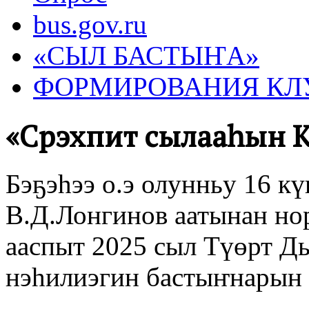
bus.gov.ru
«СЫЛ БАСТЫҤА»
ФОРМИРОВАНИЯ КЛ
«Сүрэхпит сылааһын 
Бэҕэһээ о.э олунньу 16 к
В.Д.Лонгинов аатынан но
ааспыт 2025 сыл Түөрт Д
нэһилиэгин бастыҥнарын 