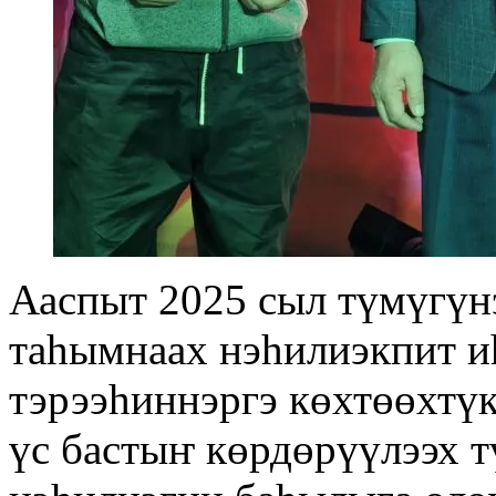
Ааспыт 2025 сыл түмүгүнэ
таһымнаах нэһилиэкпит 
тэрээһиннэргэ көхтөөхтү
үс бастыҥ көрдөрүүлээх т