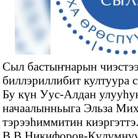
Сыл бастыҥнарын чиэстээ
биллэриллибит култуура 
Бу күн Уус-Алдан улууһу
начаалынньыга Эльза Мих
тэрээһиммитин киэргэттэ
В.В.Никифоров-Күлүмнүү