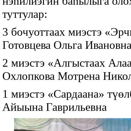
нэһилиэгин баһылыга оло
туттулар:
3 бочуоттаах миэстэ «Эрч
Готовцева Ольга Ивановн
2 миэстэ «Алгыстаах Алаа
Охлопкова Мотрена Нико
1 миэстэ «Сардаана» түөл
Айыына Гаврильевна