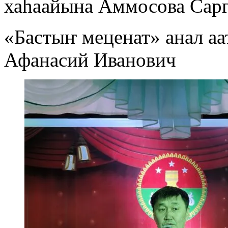
хаһаайына Аммосова Сар
«Бастыҥ меценат» анал аа
Афанасий Иванович