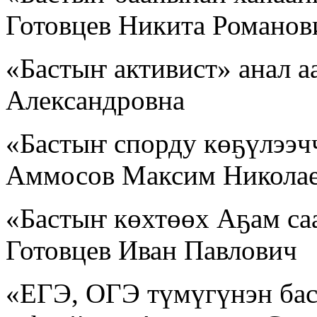
Готовцев Никита Романов
«Бастыҥ активист» анал а
Александровна
«Бастыҥ спорду көҕүлээчч
Аммосов Максим Никола
«Бастыҥ көхтөөх Аҕам саа
Готовцев Иван Павлович
«ЕГЭ, ОГЭ түмүгүнэн бас