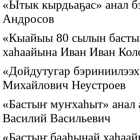
«Ытык кырдьаҕас» анал б
Андросов
«Кыайыы 80 сылын бастыҥ
хаһаайына Иван Иван Кол
«Дойдутугар бэриниилээх»
Михайлович Неустроев
«Бастыҥ муҥхаһыт» анал 
Василий Васильевич
«Бастыҥ бааһынай хаһаай