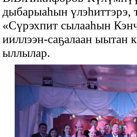
дыбарыаһын үлэһиттэрэ, т
«Сүрэхпит сылааһын Кэнч
ииллээн-саҕалаан ыытан 
ыллылар.