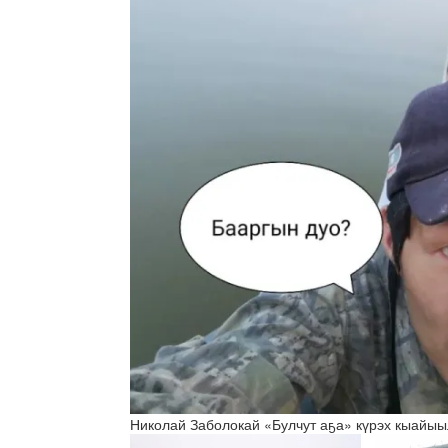
Николай Заболокай «Булчут аҕа» күрэх кыайы