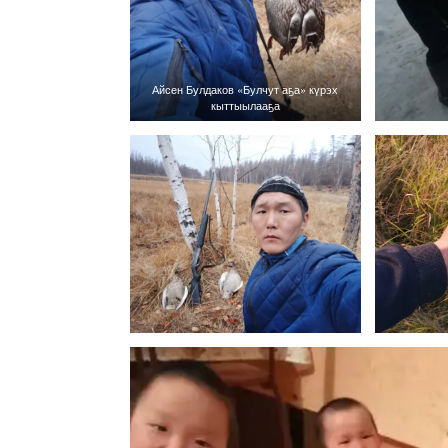
Айсен Булдаков «Булчут аҕа» күрэх
кыттыылааҕа