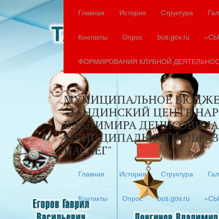
Главная
История
Структура
Гал
Контакты
Опрос
bus.gov.ru
«СЫ
ФОРМИРОВАНИЯ КЛУБНОЙ ДЕЯТЕЛЬНО
МУНИЦИПАЛЬНОЕ БЮДЖЕ
"ТАНДИНСКИЙ ЦЕНТР НА
ВЛАДИМИРА ДЕНИСОВИЧА
МУНИЦИПАЛЬНОГО ОБРАЗ
НАСЛЕГ"
Главная
История
Структура
Гал
Контакты
Опрос
bus.gov.ru
«СЫ