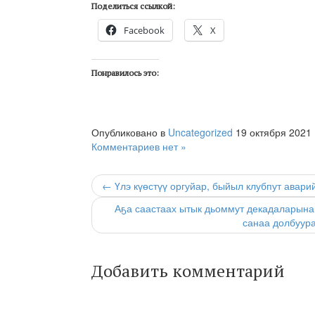
Поделиться ссылкой:
Facebook
X
Понравилось это:
Опубликовано в
Uncategorized
19 октября 2021
Комментариев нет »
← Үлэ күөстүү оргуйар, быйыл клубпут авари
Аҕа саастаах ытык дьоммут декадаларынан
санаа долбуура
Добавить комментарий