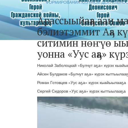
ФОРМИРОВАНИЯ КЛУБНОЙ ДЕЯТЕЛЬНО
Арассыыйаҕа аан 
бэлиэтэммит Аҕа к
ситимин нөҥүө ыы
уонна «Уус аҕа» кү
Николай Заболоцкай «Булчут аҕа» күрэх кыай
Айсен Булдаков «Булчут аҕа» күрэх кыттыылаа
Роман Готовцев «Уус аҕа» күрэх кыайыылааҕа
Сергей Сидоров «Уус аҕа» күрэх кыттыылааҕа