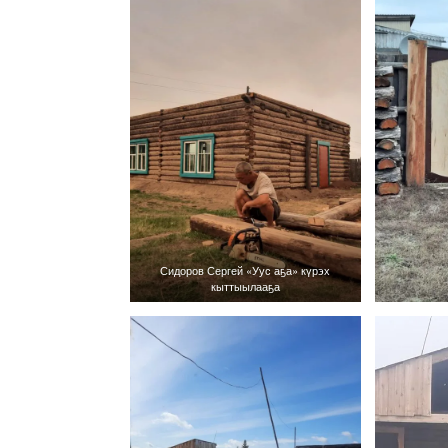
Сидоров Сергей «Уус аҕа» күрэх
кыттыылааҕа