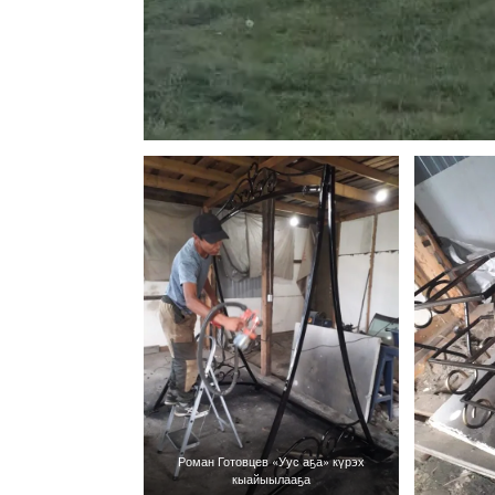
Роман Готовцев «Уус аҕа» күрэх
кыайыылааҕа